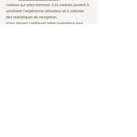
cookies sur votre terminal. Ces cookies servent à
améliorer l’expérience utilisateur et à collecter
des statistiques de navigation.
Vous pouvez configurer votre navigateur pour
refuser les cookies ou les supprimer à tout
moment.
Droit applicable
Les présentes mentions légales sont régies par
le droit français. En cas de litige, et à défaut de
solution amiable, les tribunaux compétents
seront ceux du ressort du siège social
d'ALVORA.