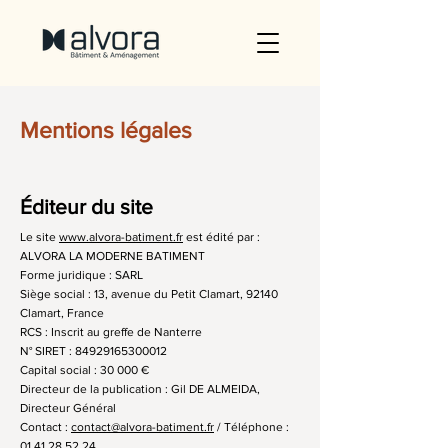
Mentions légales
Éditeur du site
Le site
www.alvora-batiment.fr
est édité par :
ALVORA LA MODERNE BATIMENT
Forme juridique : SARL
Siège social : 13, avenue du Petit Clamart, 92140
Clamart, France
RCS : Inscrit au greffe de Nanterre
N° SIRET : 84929165300012
Capital social : 30 000 €
Directeur de la publication : Gil DE ALMEIDA,
Directeur Général
Contact :
contact@alvora-batiment.fr
/ Téléphone :
01 41 28 52 24