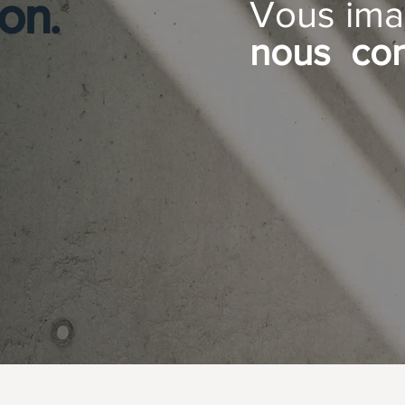
on.
Vous ima
nous con