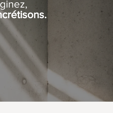
ginez,
crétisons.